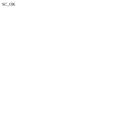
SC_OK