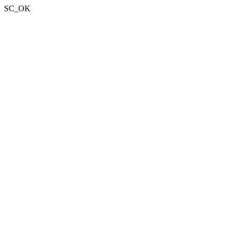
SC_OK