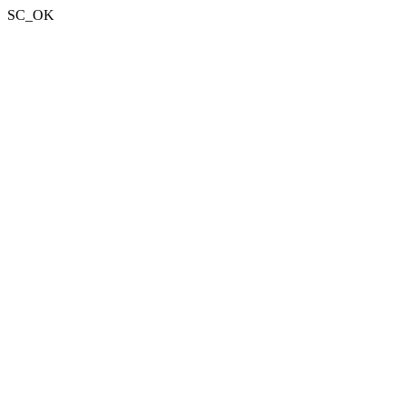
SC_OK