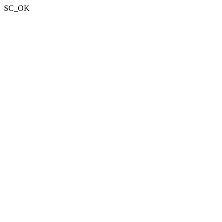
SC_OK